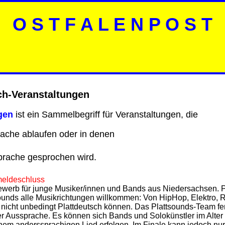
O S T F A L E N P O S T
ch-Veranstaltungen
gen
ist ein Sammelbegriff für Veranstaltungen, die
ache ablaufen oder in denen
prache gesprochen wird.
meldeschluss
bewerb für junge Musiker/innen und Bands aus Niedersachsen.
unds alle Musikrichtungen willkommen: Von HipHop, Elektro, Ro
 nicht unbedingt Plattdeutsch können. Das Plattsounds-Team fe
der Aussprache. Es können sich Bands und Solokünstler im Alt
nem anderssprachigen Lied erfolgen. Im Finale kann jedoch nur 