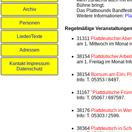
Bühne bringt.
Archiv
Das Plattsounds Bandfesti
Weitere Informationen:
Pla
Personen
Regelmäßige Veranstaltungen
Lieder/Texte
31311
Plattdeutscher Abe
am 1. Mittwoch im Monat i
Adressen
38154
Plattdütscher Arbei
am 1. Freitag im Monat Info
Kontakt Impressum
Datenschutz
38154
Bornum am Elm, Pla
Info: T. 05353 / 8497.
31167
"Plattduitsche Frü
Info: T. 05067 / 697597.
38176
Plattdeutsch in We
Info: T. 05303 / 2599.
38364
Plattdeutsch in Sc