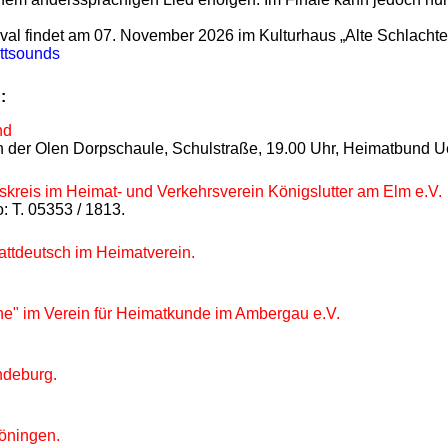
val findet am 07. November 2026 im Kulturhaus „Alte Schlachter
ttsounds
:
nd
n der Olen Dorpschaule, Schulstraße, 19.00 Uhr, Heimatbund Uet
tskreis im Heimat- und Verkehrsverein Königslutter am Elm e.V.
: T. 05353 / 1813.
ttdeutsch im Heimatverein.
nne" im Verein für Heimatkunde im Ambergau e.V.
ndeburg.
höningen.